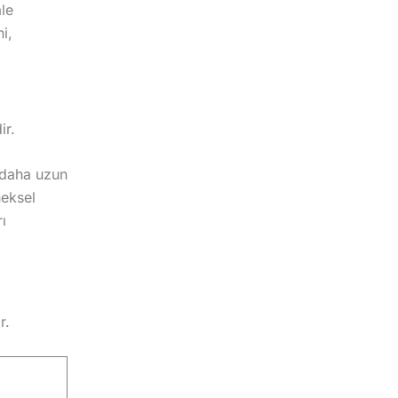
ale
i,
ir.
 daha uzun
neksel
ı
r.