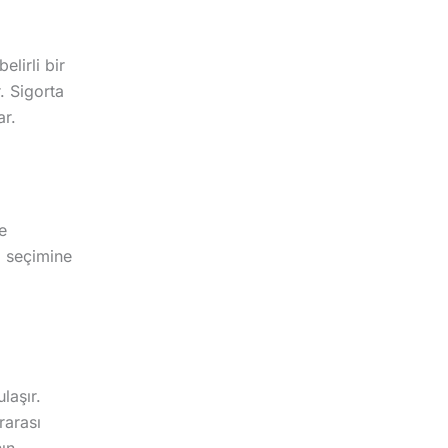
elirli bir
. Sigorta
ar.
e
a seçimine
laşır.
rarası
nın