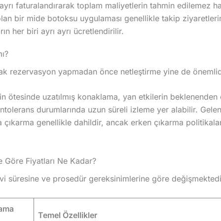
rı ayrı faturalandırarak toplam maliyetlerin tahmin edilemez h
n bir mide botoksu uygulaması genellikle takip ziyaretlerin
 her biri ayrı ayrı ücretlendirilir.
mı?
ancak rezervasyon yapmadan önce netleştirme yine de önemlid
in ötesinde uzatılmış konaklama, yan etkilerin beklenenden
tolerans durumlarında uzun süreli izleme yer alabilir. Gele
ıkarma genellikle dahildir, ancak erken çıkarma politikalar
e Göre Fiyatları Ne Kadar?
vi süresine ve prosedür gereksinimlerine göre değişmektedi
lama
Temel Özellikler