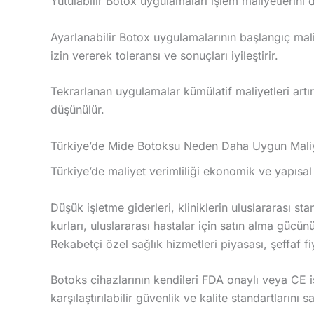
Yutulabilir Botox uygulamaları işlem maliyetlerini
Ayarlanabilir Botox uygulamalarının başlangıç ​​mal
izin vererek toleransı ve sonuçları iyileştirir.
Tekrarlanan uygulamalar kümülatif maliyetleri artırı
düşünülür.
Türkiye’de Mide Botoksu Neden Daha Uygun Maliy
Türkiye’de maliyet verimliliği ekonomik ve yapısa
Düşük işletme giderleri, kliniklerin uluslararası s
kurları, uluslararası hastalar için satın alma gücünü a
Rekabetçi özel sağlık hizmetleri piyasası, şeffaf f
Botoks cihazlarının kendileri FDA onaylı veya CE işa
karşılaştırılabilir güvenlik ve kalite standartlarını 