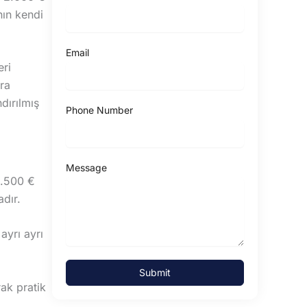
ın kendi
Email
eri
ara
dırılmış
Phone Number
Message
3.500 €
adır.
 ayrı ayrı
Submit
rak pratik