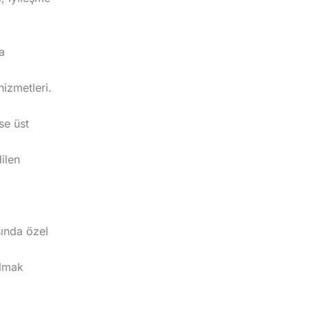
a
izmetleri.
se üst
ilen
sında özel
olmak