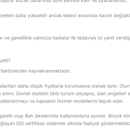
 düşürür ancak daha kısa süre yerinde kalır ve ayarlanamaz.
iyetleri daha yüksektir ancak tedavi sırasında hacim değişikl
r ve genellikle yalnızca hastalar ilk tedaviye iyi yanıt verdi
etli?
l faktörlerden kaynaklanmaktadır.
tandartları daha düşük fiyatlarla korumasına olanak tanır. Olu
rtırır. Devlet destekli tıbbi turizm altyapısı, idari engelleri a
iyatlandırmayı ve kapsamlı hizmet modellerini teşvik eder.
retli olup Batı ülkelerinde kullanılanlarla aynıdır. Birçok kli
sağlayan ISO sertifikalı sistemler altında faaliyet göstermekted