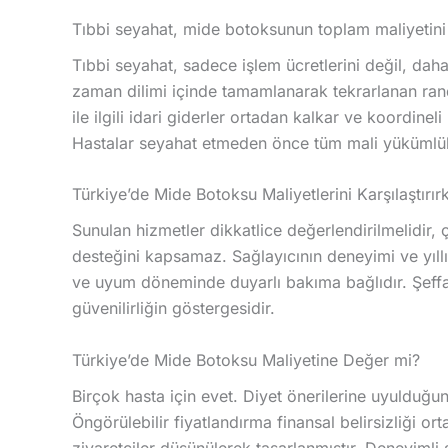
Tıbbi seyahat, mide botoksunun toplam maliyetini 
Tıbbi seyahat, sadece işlem ücretlerini değil, daha f
zaman dilimi içinde tamamlanarak tekrarlanan randevu
ile ilgili idari giderler ortadan kalkar ve koordine
Hastalar seyahat etmeden önce tüm mali yükümlülü
Türkiye’de Mide Botoksu Maliyetlerini Karşılaştırır
Sunulan hizmetler dikkatlice değerlendirilmelidir,
desteğini kapsamaz. Sağlayıcının deneyimi ve yıll
ve uyum döneminde duyarlı bakıma bağlıdır. Şeffaf
güvenilirliğin göstergesidir.
Türkiye’de Mide Botoksu Maliyetine Değer mi?
Birçok hasta için evet. Diyet önerilerine uyulduğun
Öngörülebilir fiyatlandırma finansal belirsizliği ort
ziyaretçiler düşünülerek tasarlanmıştır. Deneyimli s