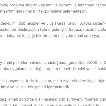
 mide botoksu sigorta kapsamına girmez ve tamamen hastan
şeffaflığını kritik bir faktör haline getirmektedir.
 deneyimli tıbbi ekipler ve uluslararası onaylı botoks sisteml
 edilen bir destinasyon haline gelmiştir. Sadece düşük fiyatl
, takip ve lojistiği tek bir sabit maliyete dahil eden yapılan
y dahil paketler halinde sunulduğunda genellikle 2.000 ile 
otoks uygulamasını değil, toplam tedavi sürecini yansıtmakt
nsültasyonlar, tesis kullanımı, takip ziyaretleri ve ilaçlar için
ıbbi ve lojistik bileşenleri içermektedir.
karşılamak zorunda olan hastalar için Türkiye’yi finansal ola
 olmadan maliyet şeffaflığı ve erişilebilirlik sunmaktadır.