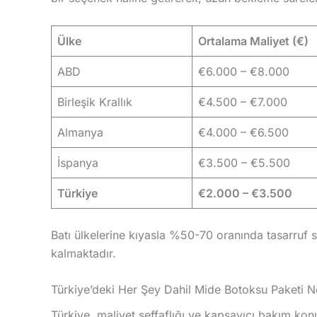
Ülke
Ortalama Maliyet (€)
ABD
€6.000 – €8.000
Birleşik Krallık
€4.500 – €7.000
Almanya
€4.000 – €6.500
İspanya
€3.500 – €5.500
Türkiye
€2.000 – €3.500
Batı ülkelerine kıyasla %50-70 oranında tasarruf sa
kalmaktadır.
Türkiye’deki Her Şey Dahil Mide Botoksu Paketi Ne
Türkiye, maliyet şeffaflığı ve kapsayıcı bakım kon