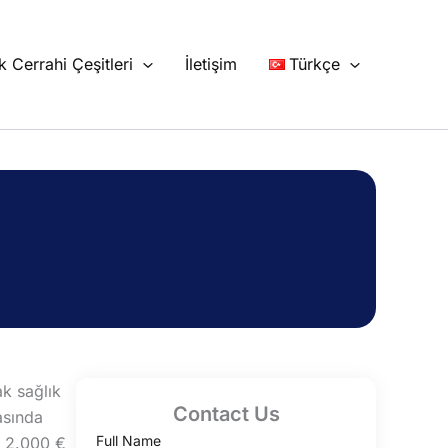
ik Cerrahi Çeşitleri
İletişim
Türkçe
k sağlık
Contact Us
asında
Full Name
k 2.000 €