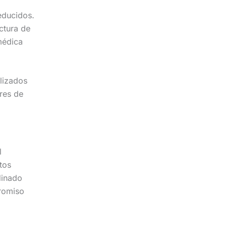
educidos.
ctura de
médica
lizados
ares de
l
tos
dinado
romiso