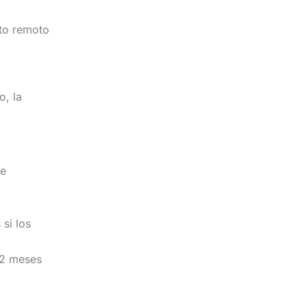
nto remoto
o, la
te
si los
12 meses