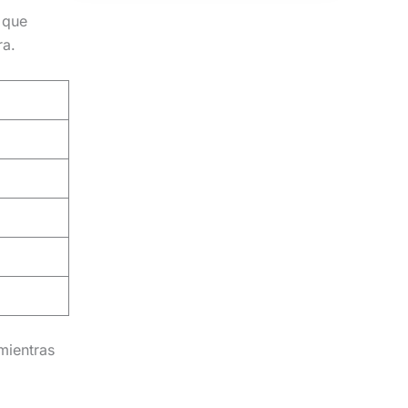
 que
ra.
mientras