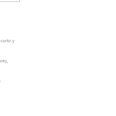
 corto y
ento,
s