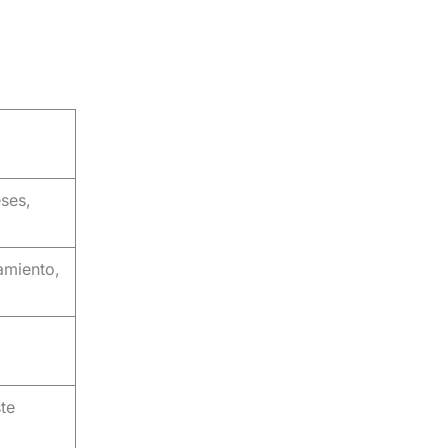
ses,
amiento,
te