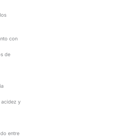
los
unto con
os de
ia
 acidez y
ado entre