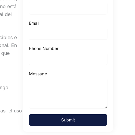
 no está
al del
Email
cibles e
nal. En
Phone Number
s que
Message
ango
as, el uso
s
Submit