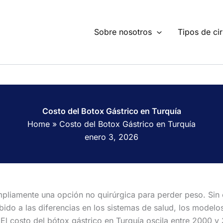
Sobre nosotros
Tipos de cir
Costo del Botox Gástrico en Turquía
Home
»
Costo del Botox Gástrico en Turquía
enero 3, 2026
ampliamente una opción no quirúrgica para perder peso. Si
ido a las diferencias en los sistemas de salud, los modelo
. El costo del bótox gástrico en Turquía oscila entre 2000 y