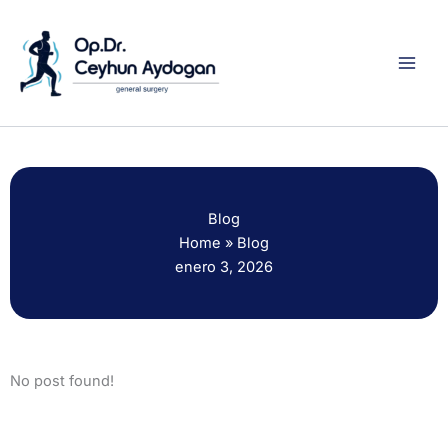
Ir
al
contenido
Blog
Home
»
Blog
enero 3, 2026
No post found!