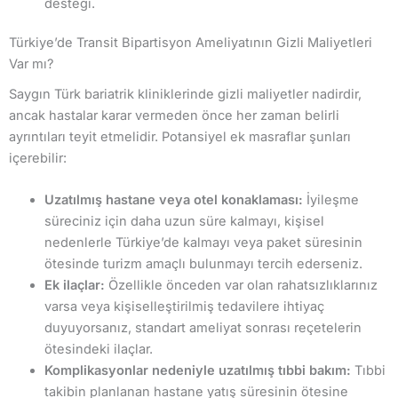
desteği.
Türkiye’de Transit Bipartisyon Ameliyatının Gizli Maliyetleri
Var mı?
Saygın Türk bariatrik kliniklerinde gizli maliyetler nadirdir,
ancak hastalar karar vermeden önce her zaman belirli
ayrıntıları teyit etmelidir. Potansiyel ek masraflar şunları
içerebilir:
Uzatılmış hastane veya otel konaklaması:
İyileşme
süreciniz için daha uzun süre kalmayı, kişisel
nedenlerle Türkiye’de kalmayı veya paket süresinin
ötesinde turizm amaçlı bulunmayı tercih ederseniz.
Ek ilaçlar:
Özellikle önceden var olan rahatsızlıklarınız
varsa veya kişiselleştirilmiş tedavilere ihtiyaç
duyuyorsanız, standart ameliyat sonrası reçetelerin
ötesindeki ilaçlar.
Komplikasyonlar nedeniyle uzatılmış tıbbi bakım:
Tıbbi
takibin planlanan hastane yatış süresinin ötesine