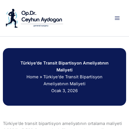
İçeriğe
atla
Türkiye’de Transit Bipartisyon Ameliyatının
Maliyeti
Home
»
Türkiye’de Transit Bipartisyon
Ameliyatının Maliyeti
Ocak 3, 2026
Türkiye’de transit bipartisyon ameliyatının ortalama maliyeti