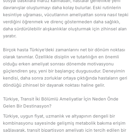
sosyal baskılara maruz kalmadan, hastalar genellikle yeni
davranışlar oluşturmayı daha kolay bulurlar. Eski rutinlerin
kesintiye uğraması, vücutlarının ameliyattan sonra nasıl tepki
verdiğini öğrenmek ve direnç göstermeden daha sağlıklı,
daha sürdürülebilir alışkanlıklar oluşturmak için zihinsel alan
yaratır.
Birçok hasta Türkiye’deki zamanlarını net bir dönüm noktası
olarak tanımlar. Özellikle disiplin ve tutarlılığın en önemli
olduğu erken ameliyat sonrası dönemde motivasyonu
güçlendiren şey, yeni bir başlangıç ​​duygusudur. Deneyimin
kendisi, daha sonra zorluklar ortaya çıktığında hastaların geri
döndüğü zihinsel bir dayanak noktası haline gelir.
Türkiye, Transit İki Bölümlü Ameliyatlar İçin Neden Önde
Gelen Bir Destinasyon?
Türkiye, uygun fiyat, uzmanlık ve altyapının dengeli bir
kombinasyonu sayesinde gelişmiş metabolik bakıma erişim
sağlayarak, transit bipartisyon ameliyatı için tercih edilen bir