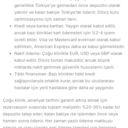
genellikle Türkiye’ye gelmeden önce depozito olarak
yatırılır ve kalan bakiye Türkiye’de ödenir. Döviz kuru
optimizasyonu için zaman tanır.
Kredi veya banka kartları: Yaygın olarak kabul edilir,
ancak bazı klinikler kart ödemeleri için %2-4 işlem
ücreti ekler. Visa ve Mastercard evrensel olarak kabul
edilirken, American Express daha az kabul görmektedir.
Nakit ödeme: Çoğu klinikte EUR, USD veya GBP olarak
kabul edilir. Döviz kurları makuldür, ancak büyük
miktarda nakit getirmek güvenlik hususlarını içerir.
Tıbbi finansman: Bazı klinikler tıbbi kredi
sağlayıcılarıyla ortaklık kurar, ancak bu uluslararası
hastalar için yerli hastalara göre daha az yaygındır.
Çoğu klinik, ameliyat tarihini garanti altına almak için
rezervasyon sırasında toplam maliyetin %20-30’u kadar bir
depozito talep eder; kalan bakiye ise işlemden önce veya
hemen sonra ödenir. Her zaman yazılı ödeme makbuzu
isteyin ve olası sigorta geri ödeme talepleri için belgeleri