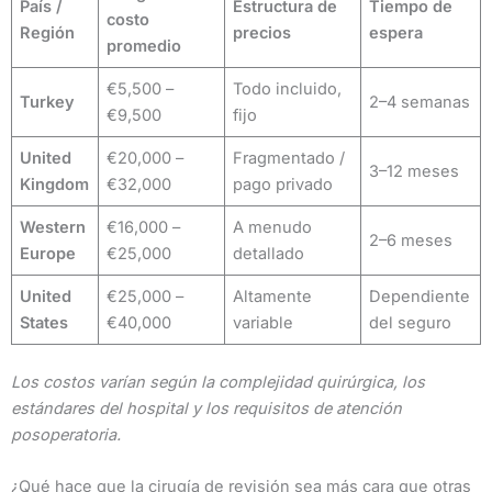
País /
Estructura de
Tiempo de
costo
Región
precios
espera
promedio
€5,500 –
Todo incluido,
Turkey
2–4 semanas
€9,500
fijo
United
€20,000 –
Fragmentado /
3–12 meses
Kingdom
€32,000
pago privado
Western
€16,000 –
A menudo
2–6 meses
Europe
€25,000
detallado
United
€25,000 –
Altamente
Dependiente
States
€40,000
variable
del seguro
Los costos varían según la complejidad quirúrgica, los
estándares del hospital y los requisitos de atención
posoperatoria.
¿Qué hace que la cirugía de revisión sea más cara que otras