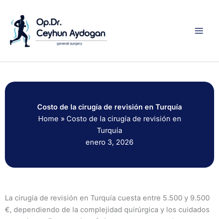
Ir
al
contenido
Costo de la cirugía de revisión en Turquía
Home
»
Costo de la cirugía de revisión en
Turquía
enero 3, 2026
La cirugía de revisión en Turquía cuesta entre 5.500 y 9.500
€, dependiendo de la complejidad quirúrgica y los cuidados